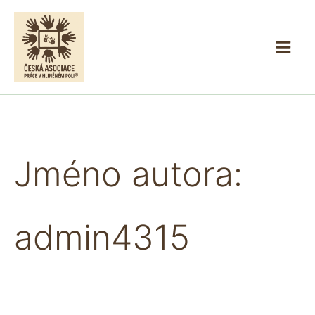
Vyhledat
Přeskočit
pro:
na
obsah
Jméno autora:
admin4315