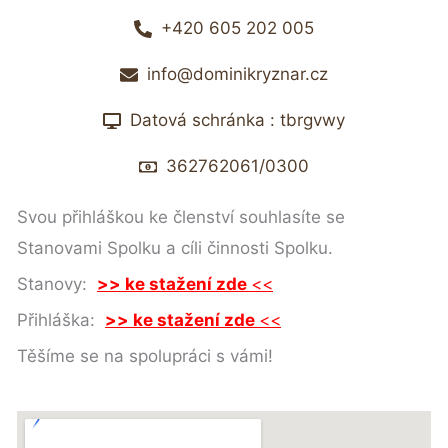
+420 605 202 005
info@dominikryznar.cz
Datová schránka : tbrgvwy
362762061/0300
Svou přihláškou ke členství souhlasíte se
Stanovami Spolku a cíli činnosti Spolku.
Stanovy:
>> ke stažení zde
<
<
Přihláška:
>> ke stažení zde
<
<
Těšíme se na spolupráci s vámi!