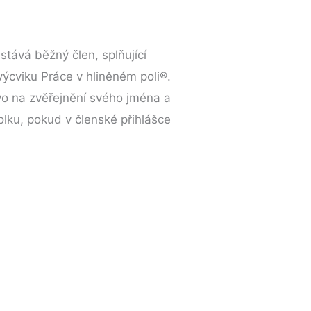
tává běžný člen, splňující
ýcviku Práce v hliněném poli®.
o na zvěřejnění svého jména a
lku, pokud v členské přihlášce