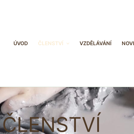
ÚVOD
ČLENSTVÍ
VZDĚLÁVÁNÍ
NOV
ČLENSTVÍ