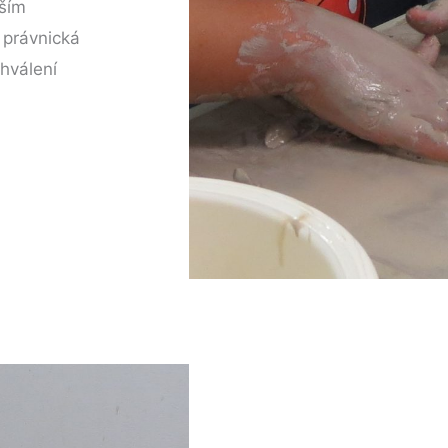
lším
 právnická
hválení