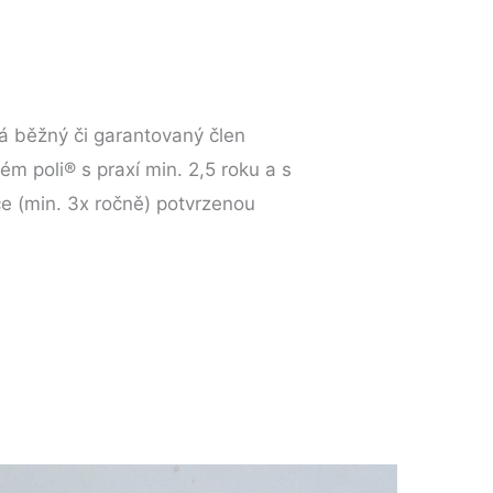
á běžný či garantovaný člen
ném poli® s praxí min. 2,5 roku a s
ce (min. 3x ročně) potvrzenou