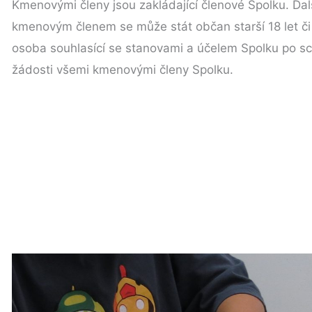
Kmenovými členy jsou zakládající členové Spolku. Da
kmenovým členem se může stát občan starší 18 let či
osoba souhlasící se stanovami a účelem Spolku po sc
žádosti všemi kmenovými členy Spolku.