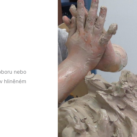
oboru nebo
 v hliněném