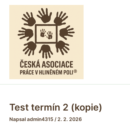
Přeskočit
na
obsah
Test termín 2 (kopie)
Napsal
admin4315
/
2. 2. 2026